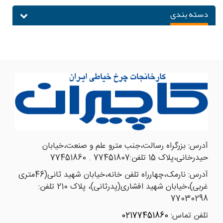
دسته بندی
آدرس:
بزرگراه رسالت،جنب مترو علم و صنعت،خیابان
حیدرخانی،پلاک 15 تلفن:77451807 . 77451860
آدرس:
نارمک،چهارراه تلفن خانه،خیابان شهید ثانی(46متری
غربی)،خیابان شهید افشاری(پدرثانی)، پلاک 210 تلفن:
77030298
تلفن تماس:
02177451860