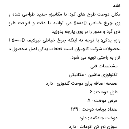
باشد.
امکان دوخت طرح های گرد:
با مکانیزم جدید طراحی شده بر
روی چرخ خیاطی 5000D می توانید با دقت و ظرافت طرح
های گرد و مدور را بر روی پارچه بدوزید.
لوازم یدکی:
با توجه به اینکه چرخ خیاطی نیولایف 5000D از
محصولات شرکت کاچیران است قطعات یدکی اصل محصول در
بازار به راحتی تهیه می شود.
مشخصات فنی
تکنولوژی ماشین : مکانیکی
صفحه اضافه برای دوخت گلدوزی : دارد
طول دوخت : 6
عرض دوخت : 5
تعداد برنامه دوخت : 139
دوخت جادکمه : دارد
سوزن نخ کن اتومات : دارد