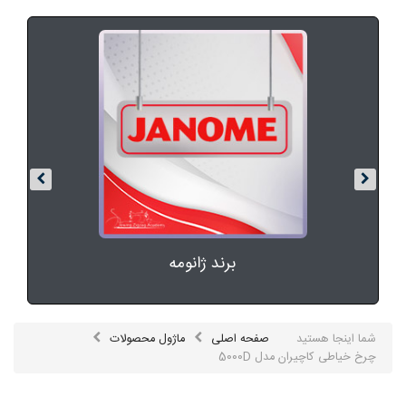
Ú©Ø§Ù„Ø§ÛŒ
Ø¯ÛŒØ¬ÛŒØªØ§Ù„
Ø®Ø§Ù†Ù‡ Ùˆ
Ø¢Ø
´Ù¾Ø²Ø®Ø§Ù†Ù‡
برند ژانومه
شما اینجا هستید
صفحه اصلی
ماژول محصولات
چرخ خیاطی کاچیران مدل 5000D