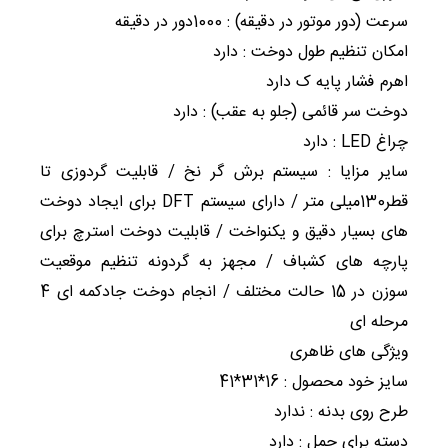
سرعت (دور موتور در دقیقه) : 1000دور در دقیقه
امکان تنظیم طول دوخت : دارد
اهرم فشار پایه ک دارد
دوخت سر قائمی (جلو به عقب) : دارد
چراغ LED : دارد
سایر مزایا : سیستم برش گر نخ / قابلیت گردوزی تا
قطر130میلی متر / دارای سیستم DFT برای ایجاد دوخت
های بسیار دقیق و یكنواخت / قابلیت دوخت استرچ برای
پارچه های كشباف / مجهز به گردونه تنظیم موقعیت
سوزن در 15 حالت مختلف / انجام دوخت جادكمه ای 4
مرحله ای
ویژگی های ظاهری
سایز خود محصول : 16*31*41
طرح روی بدنه : ندارد
دسته برای حمل : دارد