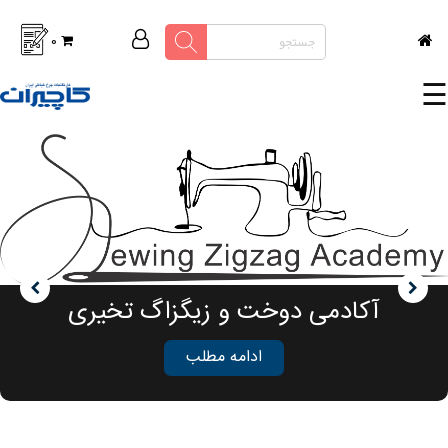
0
چرخ
☰
خیاطی
خانگی
لوازم و
متعلقات
اتوپرس
صفحه
جدید
پرسش
آکادمی دوخت و زیگزاگ تخیری
های
متداول
ادامه مطلب
درباره
ما
تماس
با ما