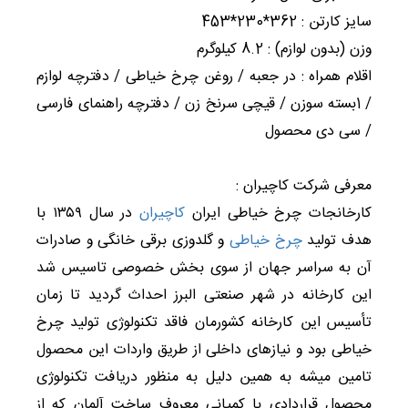
سایز کارتن : 362*230*453
وزن (بدون لوازم) : 8.2 كیلوگرم
اقلام همراه : در جعبه / روغن چرخ خیاطی / دفترچه لوازم
/ 1بسته سوزن / قیچی سرنخ زن / دفترچه راهنمای فارسی
/ سی دی محصول
معرفی شرکت کاچیران :
کارخانجات چرخ خیاطی ایران
کاچیران
در سال ۱۳۵۹ با
هدف تولید
چرخ خیاطی
و گلدوزی برقی خانگی و صادرات
آن به سراسر جهان از سوی بخش خصوصی تاسیس شد
این کارخانه در شهر صنعتی البرز احداث گردید تا زمان
تأسیس این کارخانه کشورمان فاقد تکنولوژی تولید چرخ
خیاطی بود و نیازهای داخلی از طریق واردات این محصول
تامین میشه به همین دلیل به منظور دریافت تکنولوژی
محصول قراردادی با کمپانی معروف ساخت آلمان که از