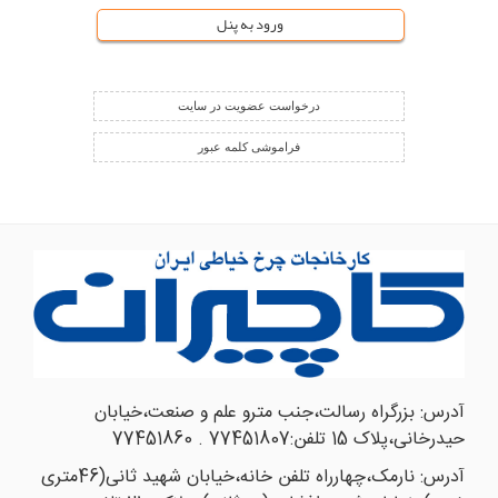
درخواست عضویت در سایت
فراموشی کلمه عبور
آدرس:
بزرگراه رسالت،جنب مترو علم و صنعت،خیابان
حیدرخانی،پلاک 15 تلفن:77451807 . 77451860
آدرس:
نارمک،چهارراه تلفن خانه،خیابان شهید ثانی(46متری