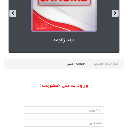
Ú©Ø§Ù„Ø§ÛŒ
Ø¯ÛŒØ¬ÛŒØªØ§Ù„
Ø®Ø§Ù†Ù‡ Ùˆ
Ø¢Ø
´Ù¾Ø²Ø®Ø§Ù†Ù‡
برند ژانومه
شما اینجا هستید
صفحه اصلی
ورود به پنل عضویت: