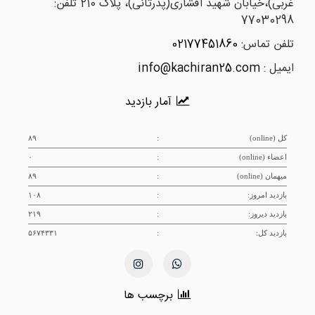
غربی)،خیابان شهید افشاری(پدرثانی)، پلاک 210 تلفن:
77030298
تلفن تماس:
02177451860
ایمیل :
info@kachiran25.com
آمار بازدید
کل (online)
:
۸۹
اعضاء (online)
:
۰
میهمان (online)
:
۸۹
بازدید امروز:
:
۱۰۸
بازدید دیروز:
:
۲۱۹
بازدید کل:
:
۵۶۷۴۳۳۱
برچسب ها