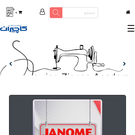
0
چرخ
☰
خیاطی
خانگی
لوازم و
متعلقات
اتوپرس
صفحه
جدید
پرسش
آکادمی دوخت و زیگزاگ تخیری
های
متداول
ادامه مطلب
درباره
ما
تماس
با ما