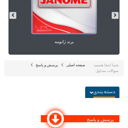
Ú©Ø§Ù„Ø§ÛŒ
Ø¯ÛŒØ¬ÛŒØªØ§Ù„
Ø®Ø§Ù†Ù‡ Ùˆ
Ø¢Ø
´Ù¾Ø²Ø®Ø§Ù†Ù‡
برند ژانومه
شما اینجا هستید
صفحه اصلی
پرسش و پاسخ
سوالات متداول
دسته بندی
پرسش و پاسخ