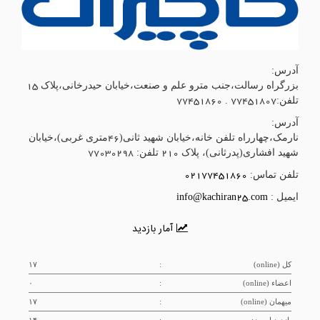
آدرس:
بزرگراه رسالت،جنب مترو علم و صنعت،خیابان حیدرخانی،پلاک 15
تلفن:77451807 . 77451860
آدرس:
نارمک،چهارراه تلفن خانه،خیابان شهید ثانی(46متری غربی)،خیابان
شهید افشاری(پدرثانی)، پلاک 210 تلفن: 77030298
تلفن تماس:
02177451860
ایمیل :
info@kachiran25.com
آمار بازدید
کل (online)
:
۱۷
اعضاء (online)
:
۰
میهمان (online)
:
۱۷
بازدید امروز:
:
۱۴