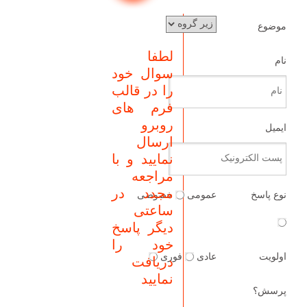
موضوع
لطفا
نام
سوال خود
را در قالب
فرم های
روبرو
ايميل
ارسال
نمایید و با
مراجعه
مجدد در
نوع پاسخ
عمومی
خصوصی
ساعتی
دیگر پاسخ
خود را
اولويت
عادی
فوری
دریافت
نمایید
پرسش؟