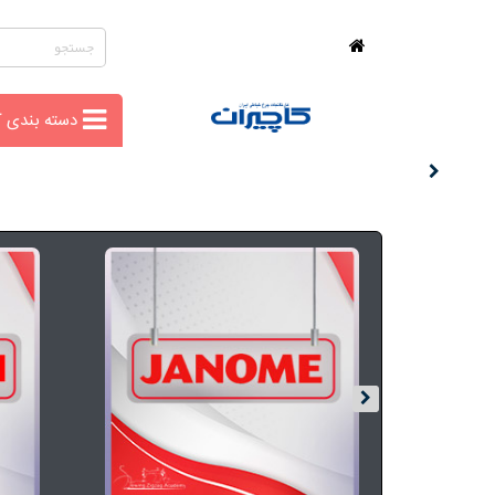
چرخ
خیاطی
دسته بندی کا
خانگی
لوازم و
متعلقات
اتوپرس
صفحه
جدید
پرسش
های
متداول
درباره
ما
تماس
با ما