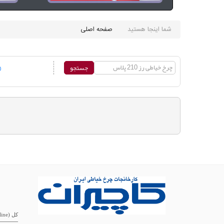
Ú©Ø§Ù„Ø§ÛŒ
Ø¯ÛŒØ¬ÛŒØªØ§Ù„
شما اینجا هستید
صفحه اصلی
Ø®Ø§Ù†Ù‡ Ùˆ
Ø¢Ø
´Ù¾Ø²Ø®Ø§Ù†Ù‡
کل (online)